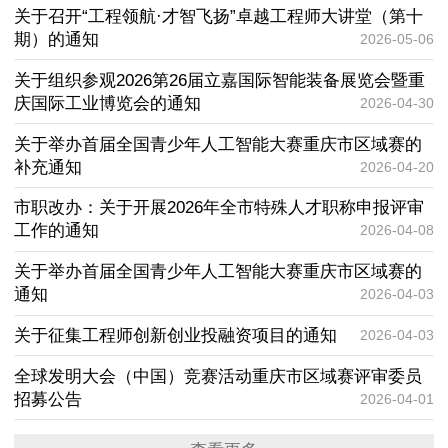
关于召开“工程领航·才智飞扬”卓越工程师大讲堂（第十
期）的通知
2026-05-06
关于组织参观2026第26届立嘉国际智能装备展览会暨重
庆国际工业博览会的通知
2026-04-30
关于举办首届全国青少年人工智能大赛重庆市区域赛的
补充通知
2026-04-20
市职改办：关于开展2026年全市特殊人才职称申报评审
工作的通知
2026-04-08
关于举办首届全国青少年人工智能大赛重庆市区域赛的
通知
2026-04-03
关于征集工程师创新创业投融资项目的通知
2026-04-03
全球发明大会（中国）竞赛活动重庆市区域赛评审委员
招募公告
2026-04-01